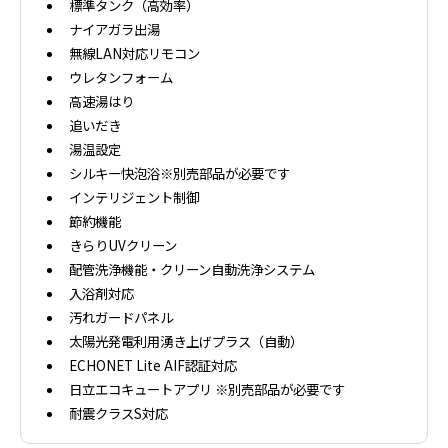
標準タンク（高効率）
ナイアガラ出湯
無線LAN対応リモコン
ウレタンフォーム
高速湯はり
追いだき
湯温設定
シルキー快泡浴※別売部品が必要です
インテリジェント制御
節約機能
きらりUVクリーン
配管洗浄機能・クリーン自動洗浄システム
入浴剤対応
汚れガードパネル
太陽光発電利用湧き上げプラス（自動）
ECHONET Lite AIF認証対応
日立エコキュートアプリ ※別売部品が必要です
耐震クラスS対応