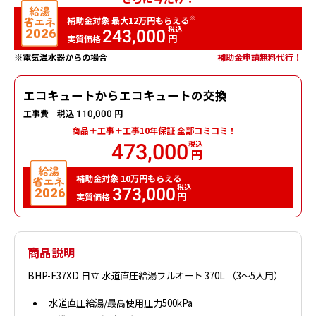
※
12
補助金対象 最大
万円もらえる
税込
243,000
円
実質価格
※電気温水器からの場合
補助金申請無料代行！
エコキュートからエコキュートの交換
工事費
税込
円
110,000
商品＋工事＋工事10年保証
全部コミコミ！
税込
473,000
円
10
補助金対象
万円もらえる
税込
373,000
円
実質価格
商品説明
BHP-F37XD 日立 水道直圧給湯フルオート 370L （3～5人用）
水道直圧給湯/最高使用圧力500kPa