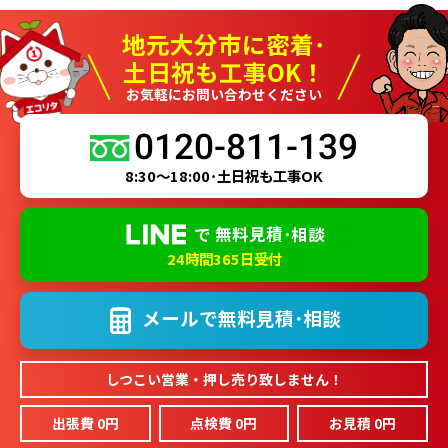
地元大分市に密着･
土日祝も工事OK！
お気軽にお問い合わせください
0120-811-139
8:30～18:00･土日祝も工事OK
で
無料見積･相談
24時間365日受付
メールで
無料見積･相談
しつこい営業・押し売り致しません！
出張費 0円
点検費 0円
お見積 0円