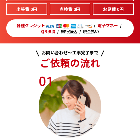
出張費 0円
点検費 0円
お見積 0円
各種クレジット
電子マネー
QR決済
銀行振込
現金払い
お問い合わせ～工事完了まで
ご依頼の流れ
01