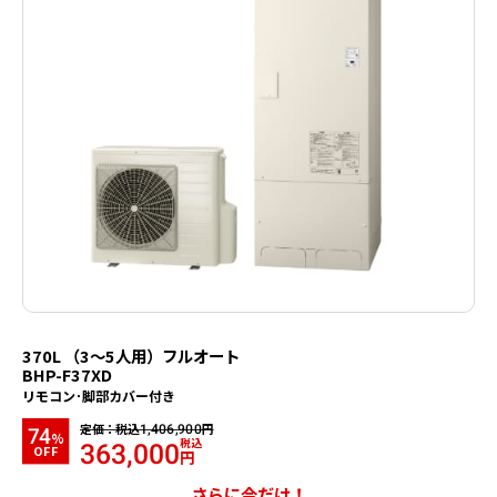
370L （3～5人用）フルオート
BHP-F37XD
リモコン･脚部カバー付き
定価：税込
円
1,406,900
74
%
税込
363,000
OFF
円
さらに今だけ！