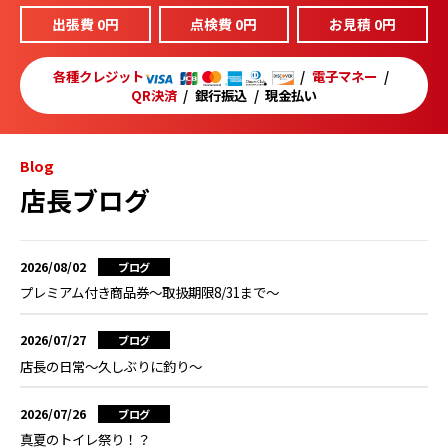
出張費 0円
点検費 0円
お見積 0円
各種クレジット
電子マネー
QR決済
銀行振込
現金払い
Blog
店長ブログ
2026/08/02
ブログ
プレミアム付き商品券～取扱期限8/31まで～
2026/07/27
ブログ
店長の日常～久しぶりに釣り～
2026/07/26
ブログ
真夏のトイレ祭り！？