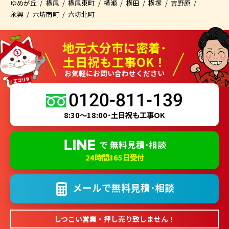
ゆめが丘
横尾
横尾東町
横瀬
横田
横塚
吉野原
永興
六坊南町
六坊北町
地元大分市に密着･
土日祝も工事OK！
お気軽にお問い合わせください
0120-811-139
8:30～18:00･土日祝も工事OK
で
無料見積･相談
24時間365日受付
メールで
無料見積･相談
しつこい営業・押し売り致しません！