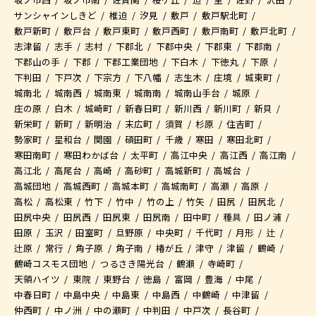
サンシャインしきど
椎迫
汐見
敷戸
敷戸駅北町
敷戸新町
敷戸台
敷戸東町
敷戸西町
敷戸南町
敷戸北町
志津留
志手
志村
下郡北
下郡中央
下郡東
下郡南
下郡山の手
下郡
下郡工業団地
下白木
下徳丸
下原
下判田
下戸次
下宗方
下八幡
志生木
庄境
城東町
城南北
城南西
城南東
城南南
城南山手台
城原
庄の原
白木
城崎町
新春日町
新川西
新川町
新貝
新栄町
新町
新明治
末広町
須賀
杉原
住吉町
勢家町
星和台
関園
碩田町
千歳
寒田
寒田北町
寒田南町
寒田わかば台
太平町
高江中央
高江西
高江南
高江北
高尾台
高崎
高砂町
高城新町
高城台
高城団地
高城西町
高城本町
高城南町
高瀬
高原
高松
高松東
竹下
竹中
竹の上
竹矢
田尻
田尻北
田尻中央
田尻西
田尻東
田尻南
田中町
種具
田ノ浦
田原
玉沢
田室町
旦野原
中央町
千代町
月形
辻
辻原
常行
角子原
角子南
椿が丘
津守
津留
鶴崎
鶴崎コスモス団地
つるさき陽光台
鶴瀬
寺崎町
天領ハイツ
東院
東野台
徳島
富岡
豊海
中尾
中春日町
中島中央
中島東
中島西
中鶴崎
中津留
仲西町
中ノ洲
中の瀬町
中判田
中戸次
長谷町