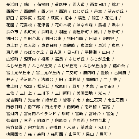
長浜町
鳴川
荷揚町
荷尾杵
西大道
西春日町
錦町
西新地
西鶴崎
西ノ洲
西浜
にじが丘
丹生
望みが丘
野田
野津原
萩尾
萩原
畑中
端登
羽田
花江川
花園
花高松
花津留
花の木坂
はなの森
馬場
浜中
浜の市
浜町東
浜町北
羽屋
羽屋新町
原川
原新町
判田台
判田台北
判田台東
判田台南
日岡
東明野
東上野
東大道
東春日町
東鶴崎
東津留
東浜
東原
東八幡
ひばりケ丘
日吉原
日吉町
平横瀬
広内
広瀬町
深河内
福宗
福良
ふじが丘
ふじが丘北
ふじが丘西
ふじが丘東
ふじが丘南
ふじが丘山手
藤の台
富士見が丘東
富士見が丘西
二又町
府内町
豊饒
古国府
弁天
芳河原台
法勝台
細
本神崎
舞鶴町
曲
牧
牧上町
松岡
松が丘
松原町
政所
丸亀
三ケ田町
三佐
三川上
三川下
三川新町
美園団地
光吉
光吉新町
光吉台
緑が丘
皆春
南
南生石東
南生石西
南春日町
南下郡
南太平寺
南鶴崎
南津留
宮尾
宮河内
宮河内ハイランド
都町
宮崎
宮崎台
宮苑
御幸町
三芳
向原沖
向原東
向原西
宗方台北
宗方台西
宗方台東
廻栖野
米良
萌葱台
元町
桃園団地
森
森町
森町西
山津町
屋山
豊町