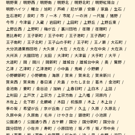
明野東
明野西
明野南
明野北
明野北町
明野紅陽台
明野ハイツ
曙台
旭町
芦崎
尼が瀬
安藤
家島
生石
生石港町
泉町
市
一木
市尾
一の洲
一尺屋
猪野
今市
今津留
入蔵
岩田町
上田町
上野丘
上野丘東
上野丘西
上野町
梅が丘
裏川団地
荏隈
荏隈町
恵比寿町
王子新町
王子中町
王子港町
王子西町
王子南町
王子北町
王子山の手町
王子町
王ノ瀬
大石町
大分流通業務団地
大久保
大在
大在北
大在中央
大在浜
大州浜
大園団地
太田
大津町
大津留
大手町
大平
大道町
岡
岡川
岡新町
雄城台
雄城台中央
奥
鴛野
乙津
乙津町
乙津港町
小中島
鬼崎
小野鶴
小野鶴新町
小野鶴南
海原
賀来
賀来北
賀来新川
賀来西
賀来南
春日浦
片島
かたしま台
葛木
金池町
金池南
要町
金谷迫
加納
上春日町
上白木
上詰
上判田
上戸次
上宗方
上宗方南
上八幡
河原内
木佐上
北下郡
北鶴崎
木田
机張原
木上
木上台
季の坂
希望が丘
京が丘南
口戸
久土
久原
久原北
久原中央
久原南
毛井
けやき台
顕徳町
小池原
公園通り
公園通り西
古ケ鶴
国分
国分新町
国分台
国分団地
小佐井
寿町
小原団地
坂ノ市
坂ノ市中央
坂ノ市西
坂ノ市南
佐賀関
桜ケ丘
迫
里
佐野
沢田