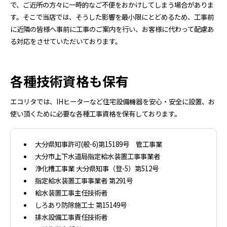
で、ご近所の方々に一時的なご不便をおかけしてしまう場合がありま
す。そこで当店では、そうした影響を最小限にとどめるため、工事前
に近隣の皆様へ事前に工事のご案内を行い、お客様に代わって配慮あ
る対応をさせていただいております。
各種技術資格も保有
エコリタでは、IHヒーターなど住宅設備機器を安心・安全に設置、お
使い頂くために必要な各種工事資格を保有しております。
大分県知事許可(般-6)第15189号 管工事業
大分市上下水道局指定給水装置工事事業者
浄化槽工事業 大分県知事（登-5）第512号
指定給水装置工事事業者 第291号
給水装置工事主任技術者
しろあり防除施工士 第15149号
排水設備工事責任技術者