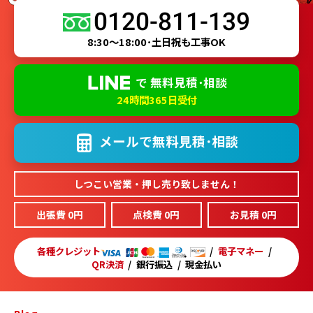
0120-811-139
8:30～18:00･土日祝も工事OK
で
無料見積･相談
24時間365日受付
メールで
無料見積･相談
しつこい営業・押し売り致しません！
出張費 0円
点検費 0円
お見積 0円
各種クレジット
電子マネー
QR決済
銀行振込
現金払い