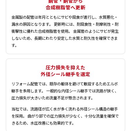
鋼管・銅管から
合成樹脂管へ更新
金属製の配管は年月とともにサビや腐食が進行し、水質悪化・
漏水の原因となります。 更新時には、耐腐食性・耐摩耗性・耐
衝撃性に優れた合成樹脂管を使用。 金属管のようにサビが発生
しないため、長期にわたり安定した水質と耐久性を確保できま
す。
圧力損失を抑えた
外径シール継手を選定
リフォーム配管では、既存の躯体を避けて敷設するためエルボ
継手を多用します。 一般的な内径シール継手では流路が狭く、
圧力損失が大きいため流量不足が懸念されます。
当社では、流路径が広く水が多く流れる外径シール構造の継手
を採用。 曲がり部での圧力損失が少なく、十分な流量を確保で
きるため、水圧改善にも効果的です。