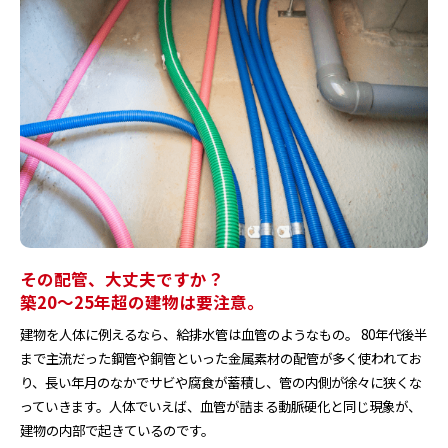
その配管、大丈夫ですか？
築20〜25年超の建物は要注意。
建物を人体に例えるなら、給排水管は血管のようなもの。 80年代後半
まで主流だった鋼管や銅管といった金属素材の配管が多く使われてお
り、長い年月のなかでサビや腐食が蓄積し、管の内側が徐々に狭くな
っていきます。人体でいえば、血管が詰まる動脈硬化と同じ現象が、
建物の内部で起きているのです。