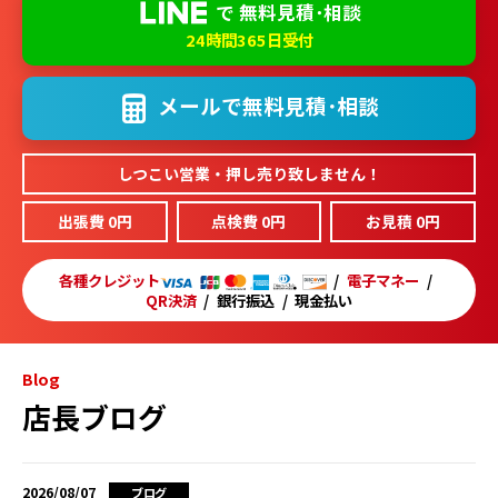
で
無料見積･相談
24時間365日受付
メールで
無料見積･相談
しつこい営業・押し売り致しません！
出張費 0円
点検費 0円
お見積 0円
各種クレジット
電子マネー
QR決済
銀行振込
現金払い
Blog
店長ブログ
2026/08/07
ブログ