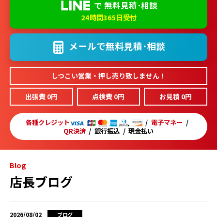
で
無料見積･相談
24時間365日受付
メールで
無料見積･相談
しつこい営業・押し売り致しません！
出張費 0円
点検費 0円
お見積 0円
各種クレジット
電子マネー
QR決済
銀行振込
現金払い
Blog
店長ブログ
2026/08/02
ブログ