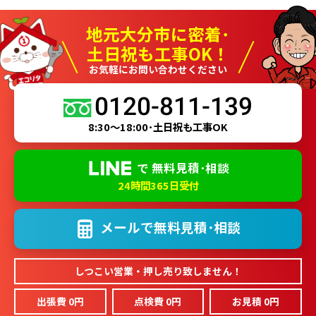
地元大分市に密着･
土日祝も工事OK！
お気軽にお問い合わせください
0120-811-139
8:30～18:00･土日祝も工事OK
で
無料見積･相談
24時間365日受付
メールで
無料見積･相談
しつこい営業・押し売り致しません！
出張費 0円
点検費 0円
お見積 0円